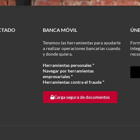
CTADO
BANCA MÓVIL
ÚNE
Tenemos las herramientas para ayudarle
Form
a realizar operaciones bancarias cuando
inte
y donde quiera.
reco
Herramientas personales "
Navegar por herramientas
empresariales "
Herramientas contra el fraude "
Carga segura de documentos