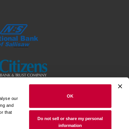
OK
alyse our
ing and
nk de Fort Smith. Todos los derechos
r that
reservados.
Do not sell or share my personal
information