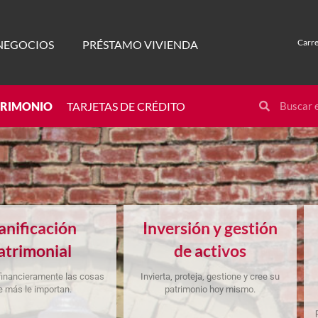
Carre
NEGOCIOS
PRÉSTAMO VIVIENDA
TRIMONIO
TARJETAS DE CRÉDITO
anificación
Inversión y gestión
atrimonial
de activos
 financieramente las cosas
Invierta, proteja, gestione y cree su
e más le importan.
patrimonio hoy mismo.