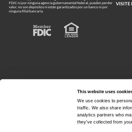
FDIC ni por ninguna agencia gubernamental federal, pueden perder
VISIT
valor, no son depósitos ni están garantizados por un banco ni por
ninguna filial bancaria.
This website uses cookie
We use cookies to personal
traffic. We also share info
Accesibilidad
Condiciones generales
analytics partners who may
they’ve collected from your
Divulgación de la disponibilida