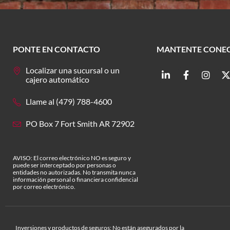
PONTE EN CONTACTO
MANTENTE CONE
Localizar una sucursal o un
cajero automático
Llame al (479) 788-4600
PO Box 7 Fort Smith AR 72902
AVISO: El correo electrónico NO es seguro y
puede ser interceptado por personas o
entidades no autorizadas. No transmita nunca
información personal o financiera confidencial
por correo electrónico.
Inversiones y productos de seguros: No están asegurados por la