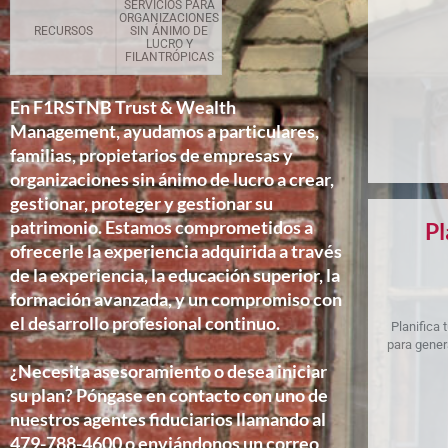
SERVICIOS PARA
ORGANIZACIONES
RECURSOS
SIN ÁNIMO DE
LUCRO Y
FILANTRÓPICAS
En F1RSTNB Trust & Wealth
Management, ayudamos a particulares,
familias, propietarios de empresas y
organizaciones sin ánimo de lucro a crear,
gestionar, proteger y gestionar su
patrimonio. Estamos comprometidos a
Pl
ofrecerle la experiencia adquirida a través
de la experiencia, la educación superior, la
formación avanzada, y un compromiso con
el desarrollo profesional continuo.
Planifica
para gener
¿Necesita asesoramiento o desea iniciar
su plan? Póngase en contacto con uno de
nuestros agentes fiduciarios llamando al
479-788-4600 o enviándonos un correo