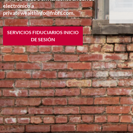
electrónico a
privatewealthinfo@fnbfs.com
.
SERVICIOS FIDUCIARIOS INICIO
DE SESIÓN