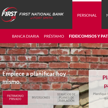
PERSONAL
BANCA DIARIA
PRÉSTAMO
FIDEICOMISOS Y PA
Empiece a planificar hoy
Pl
mismo.
p
Planifique
SERVICIOS DE
PATRIMONIO
INVERSIONES
PLANES DE
qu
PRIVADO
JUBILACIÓN