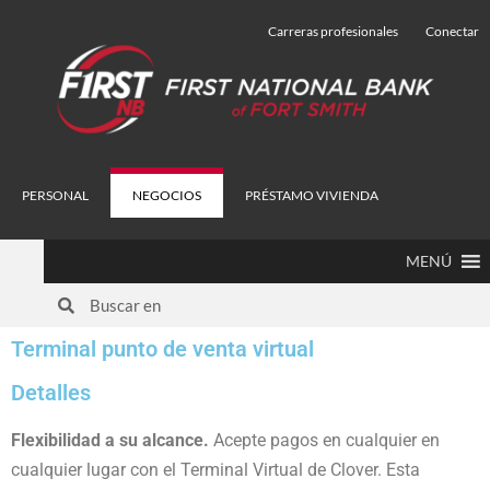
Carreras profesionales
Conectar
PERSONAL
NEGOCIOS
PRÉSTAMO VIVIENDA
MENÚ
Terminal punto de venta virtual
Detalles
Flexibilidad a su alcance.
Acepte pagos en cualquier
en
cualquier lugar con el Terminal Virtual de Clover.
Esta